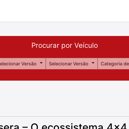
Procurar por Veículo
elecionar Versão
Selecionar Versão
da Cabine
ssera – O ecossistema 4x4