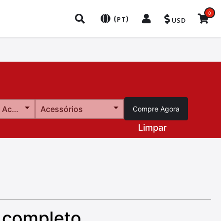
0
(
)
PT
USD
Categoria de Acessórios
Acessórios
Compre Agora
Limpar
 completo