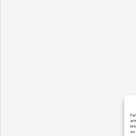
Par
arm
te
ou 