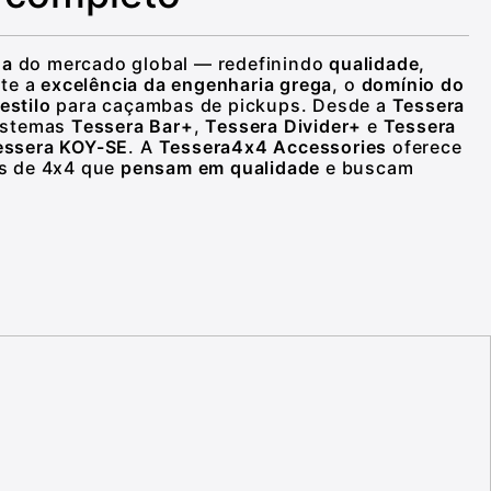
da
do mercado global — redefinindo
qualidade,
ete a
excelência da engenharia grega
, o
domínio do
estilo
para caçambas de pickups. Desde a
Tessera
sistemas
Tessera Bar+
,
Tessera Divider+
e
Tessera
Tessera KOY-SE
. A
Tessera4x4 Accessories
oferece
as de 4x4 que
pensam em qualidade
e buscam