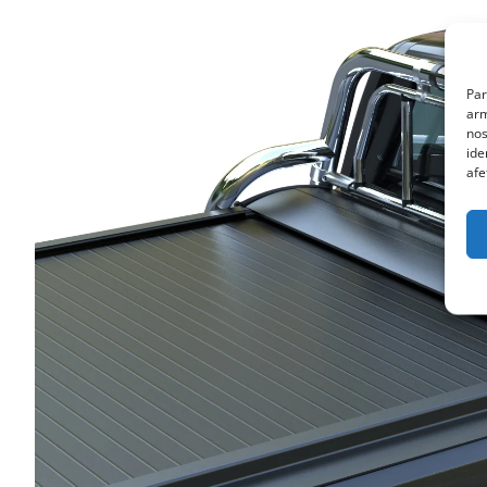
Par
arm
nos
ide
afe