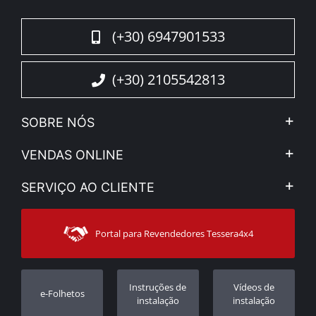
(+30) 6947901533
(+30) 2105542813
SOBRE NÓS
A Companhia
VENDAS ONLINE
Aviso Legal e Privacidade
Minha Conta
SERVIÇO AO CLIENTE
Notícias
Formas de pagamento
Sitemap
Contacto
Modos de Enviο
Portal para Revendedores Tessera4x4
Apoio ao cliente
Garantia
Rastrear ordem
Registo da garantia
Instruções de
Vídeos de
e-Folhetos
Revendedores
instalação
instalação