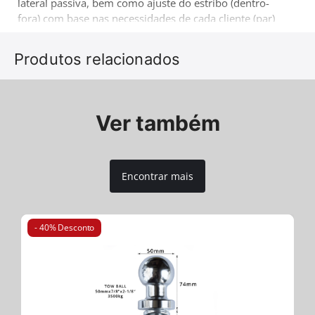
lateral passiva, bem como ajuste do estribo (dentro-
fora) com base nas necessidades de cada cliente (par)
(instalação sem perfuração nem soldagem). Mais um
produto 4x4 que vem complementar a gama de
Produtos relacionados
acessórios de reconhecido sucesso da companhia
Tessera4x4.
Ver também
Encontrar mais
- 40% Desconto