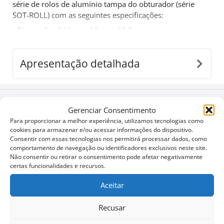
série de rolos de alumínio tampa do obturador (série
SOT-ROLL) com as seguintes especificações:
- Dimensões 144cm x 61cm x 41.5cm
- Nenhuma perfuração.
- Sistema de fecho de segurança.
Apresentação detalhada
-
Produto 100% artesanal
.
Mais um produto que vem preencher a gama já bem
sucedida de 4x4 off road acessórios pela Tessera4x4.
Configure o seu
Gerenciar Consentimento
Para proporcionar a melhor experiência, utilizamos tecnologias como
cookies para armazenar e/ou acessar informações do dispositivo.
Consentir com essas tecnologias nos permitirá processar dados, como
Baixar Folhetos e Manuais
comportamento de navegação ou identificadores exclusivos neste site.
Não consentir ou retirar o consentimento pode afetar negativamente
certas funcionalidades e recursos.
Notícias Corporativas
Aceitar
Recusar
Ofertas especiais