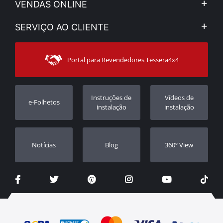
VENDAS ONLINE
Aviso Legal e Privacidade
Minha Conta
SERVIÇO AO CLIENTE
Notícias
Formas de pagamento
Sitemap
Contacto
Modos de Enviο
Portal para Revendedores Tessera4x4
Apoio ao cliente
Garantia
Rastrear ordem
Registo da garantia
Instruções de
Vídeos de
e-Folhetos
Revendedores
instalação
instalação
Notícias
Blog
360º View