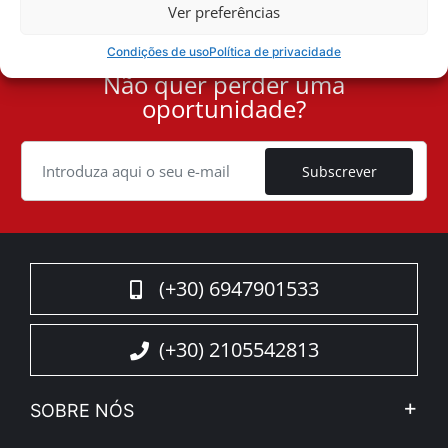
Ver preferências
Condições de uso
Política de privacidade
Não quer perder uma
User
oportunidade?
ID
Cookie
Subscrever
(+30) 6947901533
(+30) 2105542813
SOBRE NÓS
A Companhia