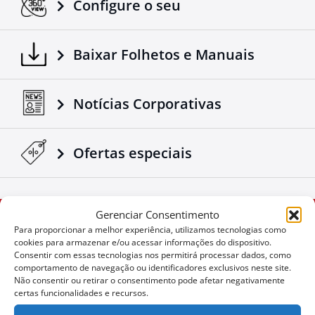
Configure o seu
Baixar Folhetos e Manuais
Notícias Corporativas
Ofertas especiais
Gerenciar Consentimento
Não quer perder uma
User
Para proporcionar a melhor experiência, utilizamos tecnologias como
oportunidade?
cookies para armazenar e/ou acessar informações do dispositivo.
ID
Consentir com essas tecnologias nos permitirá processar dados, como
Cookie
comportamento de navegação ou identificadores exclusivos neste site.
Não consentir ou retirar o consentimento pode afetar negativamente
Subscrever
certas funcionalidades e recursos.