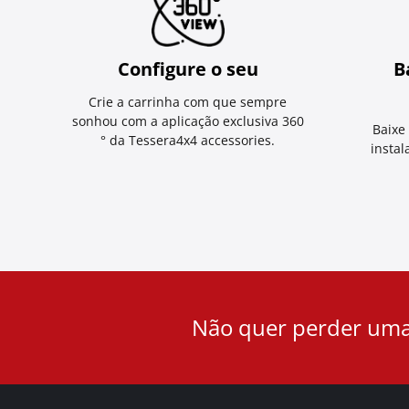
Configure o seu
B
Crie a carrinha com que sempre
sonhou com a aplicação exclusiva 360
Baixe
° da Tessera4x4 accessories.
instal
User
Não quer perder uma
ID
Cookie