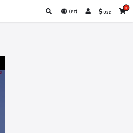
0
(
)
PT
USD