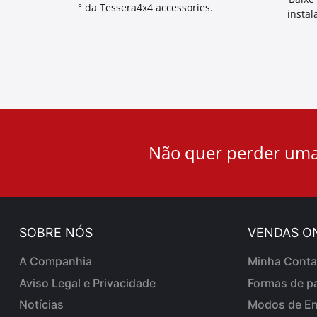
° da Tessera4x4 accessories.
instal
User
Não quer perder uma
ID
Cookie
SOBRE NÓS
VENDAS O
A Companhia
Minha Conta
Aviso Legal e Privacidade
Formas de p
Notícias
Modos de En