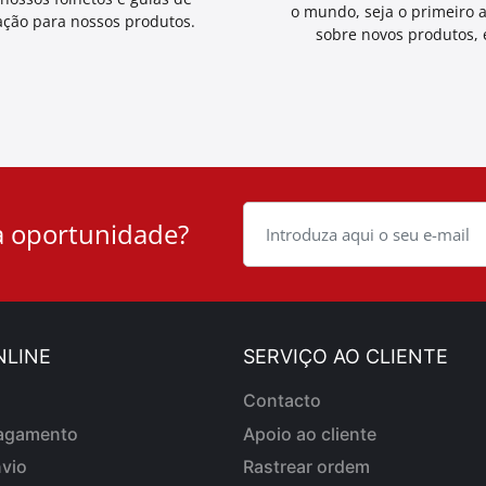
o mundo, seja o primeiro 
ação para nossos produtos.
sobre novos produtos, e
 oportunidade?
NLINE
SERVIÇO AO CLIENTE
Contacto
agamento
Apoio ao cliente
viο
Rastrear ordem