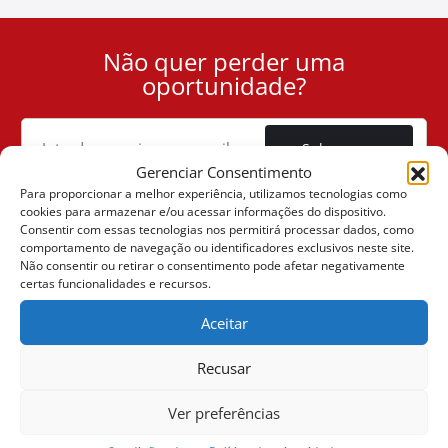
Não quer perder uma
User
oportunidade?
ID
Cookie
Subscrever
Gerenciar Consentimento
Para proporcionar a melhor experiência, utilizamos tecnologias como
cookies para armazenar e/ou acessar informações do dispositivo.
Consentir com essas tecnologias nos permitirá processar dados, como
comportamento de navegação ou identificadores exclusivos neste site.
(+30) 6947901533
Não consentir ou retirar o consentimento pode afetar negativamente
certas funcionalidades e recursos.
Aceitar
(+30) 2105542813
Recusar
SOBRE NÓS
Ver preferências
A Companhia
VENDAS ONLINE