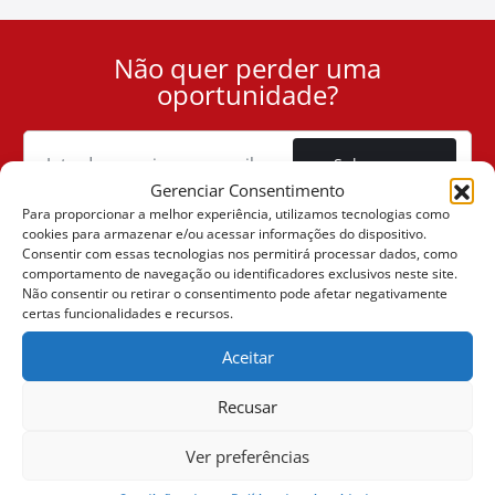
Não quer perder uma
User
oportunidade?
ID
Cookie
Subscrever
Gerenciar Consentimento
Para proporcionar a melhor experiência, utilizamos tecnologias como
cookies para armazenar e/ou acessar informações do dispositivo.
Consentir com essas tecnologias nos permitirá processar dados, como
comportamento de navegação ou identificadores exclusivos neste site.
(+30) 6947901533
Não consentir ou retirar o consentimento pode afetar negativamente
certas funcionalidades e recursos.
Aceitar
(+30) 2105542813
Recusar
SOBRE NÓS
Ver preferências
A Companhia
VENDAS ONLINE