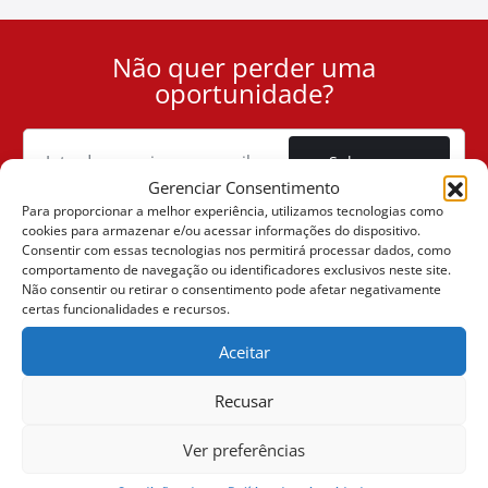
Não quer perder uma
User
oportunidade?
ID
Cookie
Subscrever
Gerenciar Consentimento
Para proporcionar a melhor experiência, utilizamos tecnologias como
cookies para armazenar e/ou acessar informações do dispositivo.
Consentir com essas tecnologias nos permitirá processar dados, como
comportamento de navegação ou identificadores exclusivos neste site.
(+30) 6947901533
Não consentir ou retirar o consentimento pode afetar negativamente
certas funcionalidades e recursos.
Aceitar
(+30) 2105542813
Recusar
SOBRE NÓS
Ver preferências
A Companhia
VENDAS ONLINE