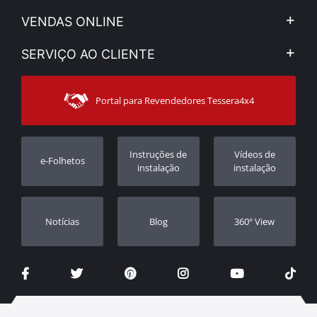
A Companhia
VENDAS ONLINE
Aviso Legal e Privacidade
Minha Conta
SERVIÇO AO CLIENTE
Notícias
Formas de pagamento
Sitemap
Contacto
Modos de Enviο
Portal para Revendedores Tessera4x4
Apoio ao cliente
Garantia
Rastrear ordem
Registo da garantia
Instruções de
Vídeos de
e-Folhetos
Revendedores
instalação
instalação
Notícias
Blog
360º View