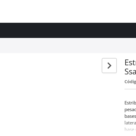
Est
Ss
Códig
Estri
pesad
bases
later
base 