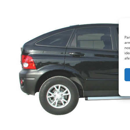
Par
arm
nos
ide
afe