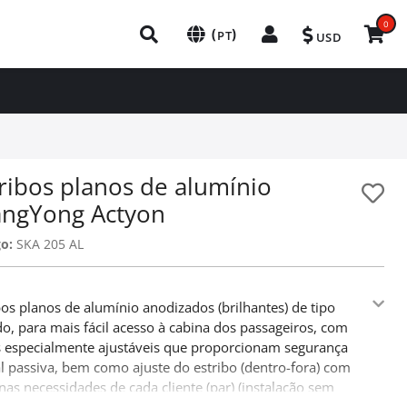
0
(
)
PT
USD
ribos planos de alumínio
angYong Actyon
o:
SKA 205 AL
bos planos de alumínio anodizados (brilhantes) de tipo
o, para mais fácil acesso à cabina dos passageiros, com
 especialmente ajustáveis que proporcionam segurança
al passiva, bem como ajuste do estribo (dentro-fora) com
nas necessidades de cada cliente (par) (instalação sem