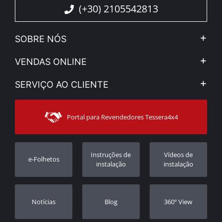
(+30) 2105542813
SOBRE NÓS
A Companhia
VENDAS ONLINE
Aviso Legal e Privacidade
Minha Conta
SERVIÇO AO CLIENTE
Notícias
Formas de pagamento
Sitemap
Contacto
Modos de Enviο
Portal para Revendedores Tessera4x4
Apoio ao cliente
Garantia
Rastrear ordem
Registo da garantia
Instruções de
Vídeos de
e-Folhetos
Revendedores
instalação
instalação
Notícias
Blog
360º View