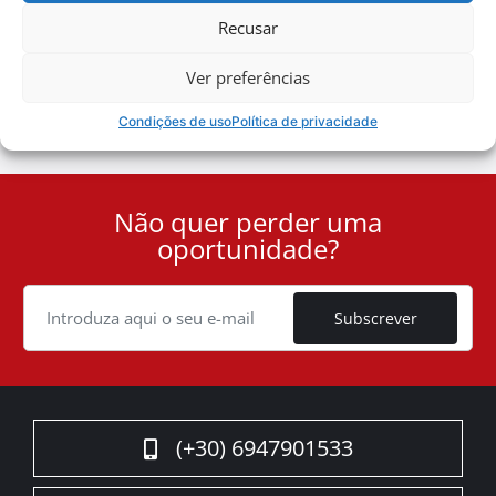
Notícias Corporativas
Recusar
Ver preferências
Ofertas especiais
Condições de uso
Política de privacidade
Não quer perder uma
User
oportunidade?
ID
Cookie
Subscrever
(+30) 6947901533