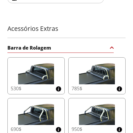
Acessórios Extras
Barra de Rolagem
530$
785$
690$
950$