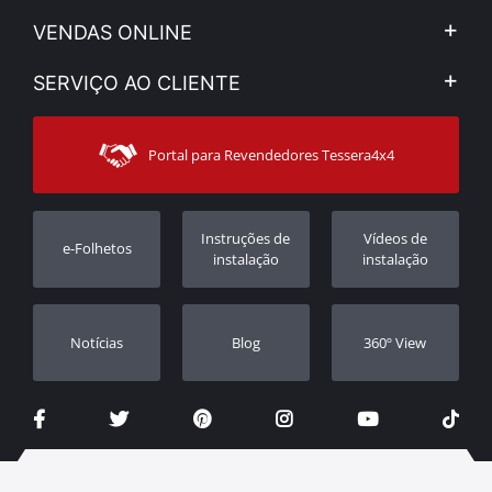
A Companhia
VENDAS ONLINE
Aviso Legal e Privacidade
Minha Conta
SERVIÇO AO CLIENTE
Notícias
Formas de pagamento
Sitemap
Contacto
Modos de Enviο
Portal para Revendedores Tessera4x4
Apoio ao cliente
Garantia
Rastrear ordem
Registo da garantia
Instruções de
Vídeos de
e-Folhetos
Revendedores
instalação
instalação
Notícias
Blog
360º View