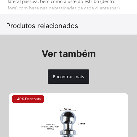
lateral passiva, bem como ajuste do estribo (dentro-
fora) com base nas necessidades de cada cliente (par)
(instalação sem perfuração nem soldagem). Mais um
produto 4x4 que vem complementar a gama de
Produtos relacionados
acessórios de reconhecido sucesso da companhia
Tessera4x4.
Ver também
Encontrar mais
- 40% Desconto