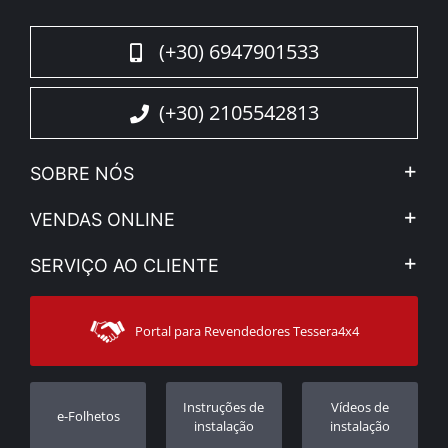
(+30) 6947901533
(+30) 2105542813
SOBRE NÓS
A Companhia
VENDAS ONLINE
Aviso Legal e Privacidade
Minha Conta
SERVIÇO AO CLIENTE
Notícias
Formas de pagamento
Sitemap
Contacto
Modos de Enviο
Portal para Revendedores Tessera4x4
Apoio ao cliente
Garantia
Rastrear ordem
Registo da garantia
Instruções de
Vídeos de
e-Folhetos
Revendedores
instalação
instalação