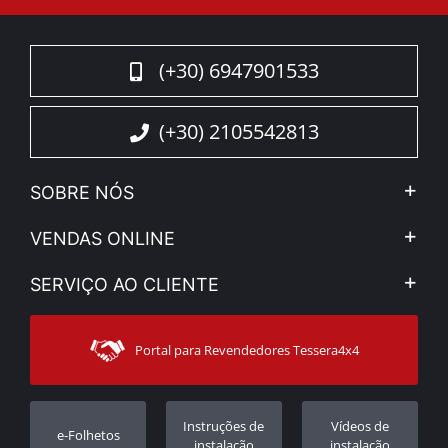
(+30) 6947901533
(+30) 2105542813
SOBRE NÓS
A Companhia
VENDAS ONLINE
Aviso Legal e Privacidade
Minha Conta
SERVIÇO AO CLIENTE
Notícias
Formas de pagamento
Sitemap
Contacto
Modos de Enviο
Portal para Revendedores Tessera4x4
Apoio ao cliente
Garantia
Rastrear ordem
Registo da garantia
Instruções de
Vídeos de
e-Folhetos
Revendedores
instalação
instalação