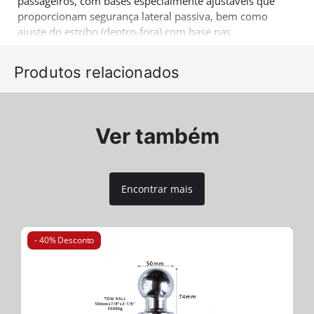
passageiros, com bases especialmente ajustáveis que
proporcionam segurança lateral passiva, bem como
ajuste do estribo (dentro-fora) com base nas
necessidades de cada cliente (par) (instalação sem
perfuração nem soldagem).
Produtos relacionados
Mais um produto 4x4 que vem complementar a gama
de acessórios de reconhecido sucesso da companhia
Tessera4x4.
Ver também
Encontrar mais
- 40% Desconto