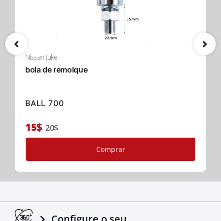
Nissan Juke
bola de remolque
BALL 700
15$
20$
Comprar
Configure o seu