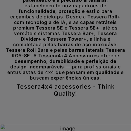
patenteado
e a
precisão artesanal
,
estabelecendo novos padrões de
funcionalidade, proteção e estilo
para
caçambas de pickups. Desde a
Tessera Roll+
com tecnologia de IA
, e as
capas retráteis
premium Tessera SE
e
Tessera SE+
, até os
versáteis sistemas
Tessera Bar+
,
Tessera
Divider+
e
Tessera Tower+
, a linha é
completada pelas
barras de aço inoxidável
Tessera Roll Bars
e pelas
barras laterais Tessera
KOY-SE
. A
Tessera4x4 Accessories
oferece
desempenho, durabilidade e perfeição de
design incomparáveis
— para profissionais e
entusiastas de 4x4 que
pensam em qualidade
e
buscam
experiências únicas
.
Tessera4x4 accessories - Think
Quality!